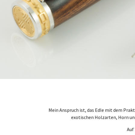
Slider 1
Slider 2
Holzkunst Reichl
Mein Anspruch ist, das Edle mit dem Prak
exotischen Holzarten, Horn und
Auf